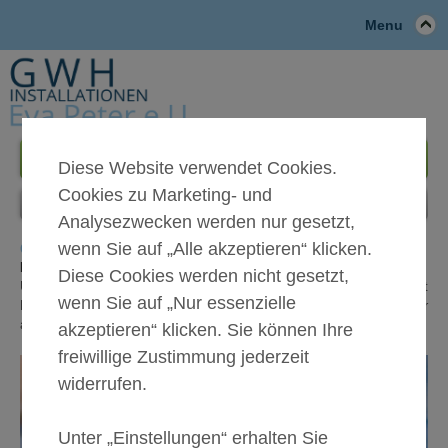
Menu
+43 1 714 67 65
Diese Website verwendet Cookies.
Cookies zu Marketing- und
Analysezwecken werden nur gesetzt,
wenn Sie auf „Alle akzeptieren“ klicken.
G W H - INSTALLATIONEN EVA PETER
Ihr zuverlässiger Installateur in 1020 Wien
Diese Cookies werden nicht gesetzt,
Unser bereits seit über 30 Jahren bestehender Familienbetrieb mit
wenn Sie auf „Nur essenzielle
Hauptzweig Gas-, Wasser-, Sanitär & Installateur zeichnet sich vor
allem durch kompetente Hilfsbereitschaft auch in Kleingebrechen aus.
akzeptieren“ klicken. Sie können Ihre
freiwillige Zustimmung jederzeit
widerrufen.
Unter „Einstellungen“ erhalten Sie