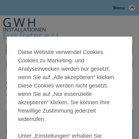
Menu
+43 1 714 67 65
Diese Website verwendet Cookies.
Cookies zu Marketing- und
Analysezwecken werden nur gesetzt,
wenn Sie auf „Alle akzeptieren“ klicken.
G W H - INSTALLATIONEN EVA PETER
Ihr zuverlässiger Installateur in 1020 Wien
Diese Cookies werden nicht gesetzt,
Unser bereits seit über 30 Jahren bestehender Familienbetrieb mit
wenn Sie auf „Nur essenzielle
Hauptzweig Gas-, Wasser-, Sanitär & Installateur zeichnet sich vor
allem durch kompetente Hilfsbereitschaft auch in Kleingebrechen aus.
akzeptieren“ klicken. Sie können Ihre
freiwillige Zustimmung jederzeit
widerrufen.
Unter „Einstellungen“ erhalten Sie